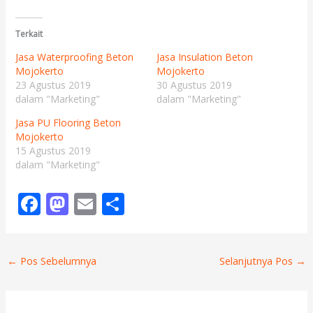
Terkait
Jasa Waterproofing Beton
Jasa Insulation Beton
Mojokerto
Mojokerto
23 Agustus 2019
30 Agustus 2019
dalam "Marketing"
dalam "Marketing"
Jasa PU Flooring Beton
Mojokerto
15 Agustus 2019
dalam "Marketing"
F
M
E
S
ac
as
m
h
e
to
ai
ar
←
Pos Sebelumnya
Selanjutnya Pos
→
b
d
l
e
o
o