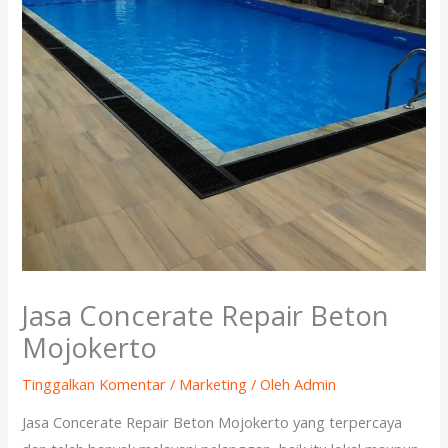
Jasa Concerate Repair Beton
Mojokerto
Tinggalkan Komentar
/
Marketing
/ Oleh
Admin
Jasa Concerate Repair Beton Mojokerto yang terpercaya