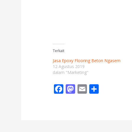
Terkait
Jasa Epoxy Flooring Beton Ngasem
12 Agustus 2019
dalam "Marketing"
F
M
E
S
ac
as
m
h
e
to
ai
ar
b
d
l
e
o
o