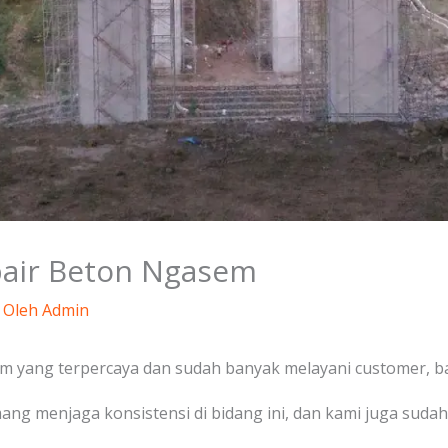
pair Beton Ngasem
 Oleh
Admin
m yang terpercaya dan sudah banyak melayani customer, bai
ang menjaga konsistensi di bidang ini, dan kami juga sud