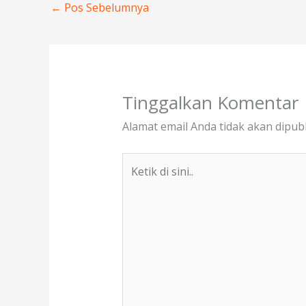
o
n
←
Pos Sebelumnya
k
Tinggalkan Komentar
Alamat email Anda tidak akan dipubl
Ketik
di
sini..