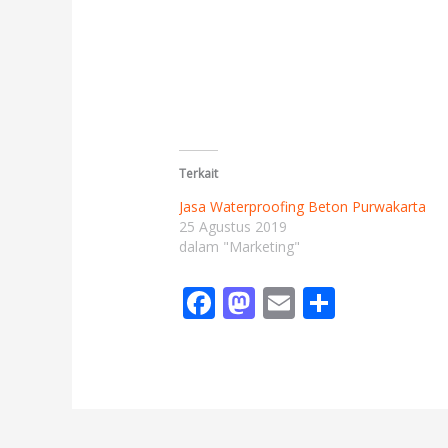
Terkait
Jasa Waterproofing Beton Purwakarta
25 Agustus 2019
dalam "Marketing"
F
M
E
S
ac
as
m
h
e
to
ai
ar
b
d
l
e
o
o