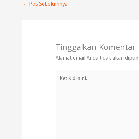
o
n
←
Pos Sebelumnya
k
Tinggalkan Komentar
Alamat email Anda tidak akan dipubl
Ketik
di
sini..