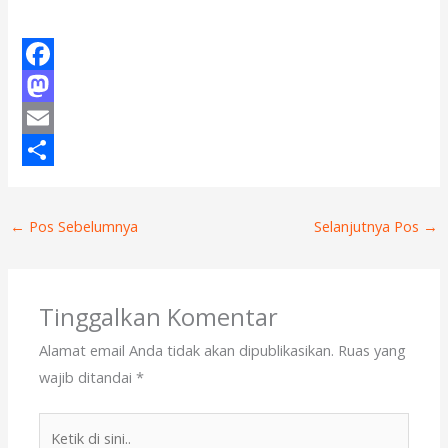
F
a
M
c
a
E
e
s
m
S
b
t
a
h
←
Pos Sebelumnya
Selanjutnya Pos
→
o
o
i
a
o
d
l
r
k
o
e
Tinggalkan Komentar
n
Alamat email Anda tidak akan dipublikasikan.
Ruas yang
wajib ditandai
*
Ketik