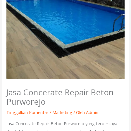
Jasa Concerate Repair Beton
Purworejo
Tinggalkan Komentar
/
Marketing
/ Oleh
Admin
Jasa Concerate Repair Beton Purworejo yang terpercaya