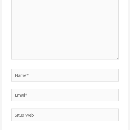
di
sini..
Name*
Email*
Situs
Web