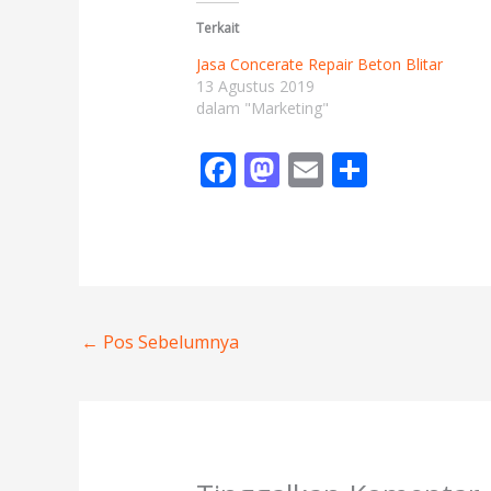
Terkait
Jasa Concerate Repair Beton Blitar
13 Agustus 2019
dalam "Marketing"
F
M
E
S
ac
as
m
h
e
to
ai
ar
b
d
l
e
o
o
o
n
←
Pos Sebelumnya
k