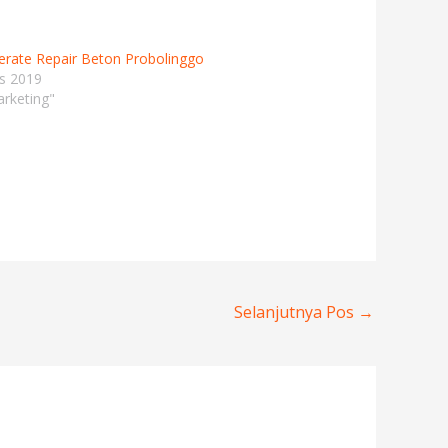
erate Repair Beton Probolinggo
s 2019
rketing"
Selanjutnya Pos
→