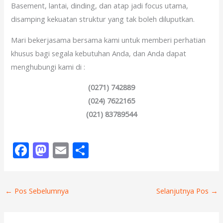
Basement, lantai, dinding, dan atap jadi focus utama,
disamping kekuatan struktur yang tak boleh diluputkan.
Mari bekerjasama bersama kami untuk memberi perhatian
khusus bagi segala kebutuhan Anda, dan Anda dapat
menghubungi kami di :
(0271) 742889
(024) 7622165
(021) 83789544
F
M
E
S
ac
as
m
h
e
to
ai
ar
←
Pos Sebelumnya
Selanjutnya Pos
→
b
d
l
e
o
o