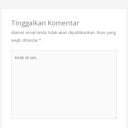
b
d
l
e
o
o
o
n
Tinggalkan Komentar
k
Alamat email Anda tidak akan dipublikasikan.
Ruas yang
wajib ditandai
*
Ketik
di
sini..