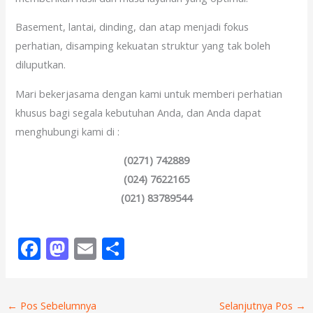
Basement, lantai, dinding, dan atap menjadi fokus
perhatian, disamping kekuatan struktur yang tak boleh
diluputkan.
Mari bekerjasama dengan kami untuk memberi perhatian
khusus bagi segala kebutuhan Anda, dan Anda dapat
menghubungi kami di :
(0271) 742889
(024) 7622165
(021) 83789544
F
M
E
S
ac
as
m
h
e
to
ai
ar
←
Pos Sebelumnya
Selanjutnya Pos
→