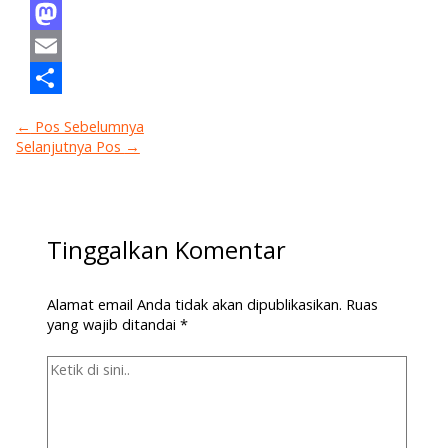
Facebook
Mastodon
Email
Share
←
Pos Sebelumnya
Selanjutnya Pos
→
Tinggalkan Komentar
Alamat email Anda tidak akan dipublikasikan.
Ruas
yang wajib ditandai
*