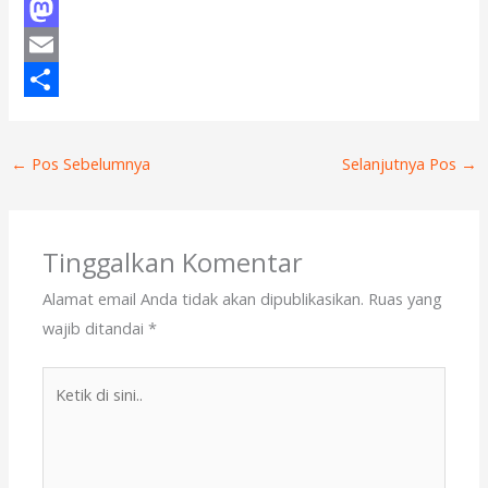
F
a
M
c
a
E
e
s
m
S
b
t
a
h
←
Pos Sebelumnya
Selanjutnya Pos
→
o
o
i
a
o
d
l
r
k
o
e
Tinggalkan Komentar
n
Alamat email Anda tidak akan dipublikasikan.
Ruas yang
wajib ditandai
*
Ketik
di
sini..