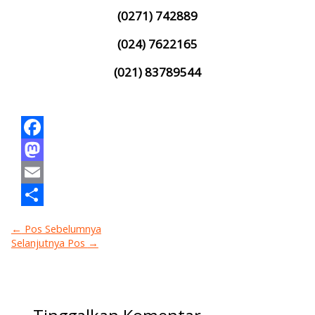
(0271) 742889
(024) 7622165
(021) 83789544
Facebook
Mastodon
Email
Share
←
Pos Sebelumnya
Selanjutnya Pos
→