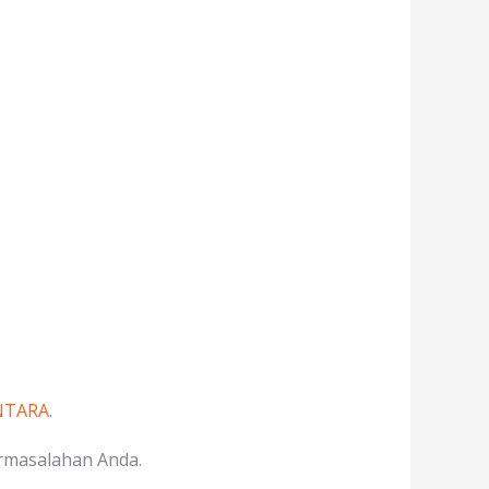
NTARA
.
rmasalahan Anda.