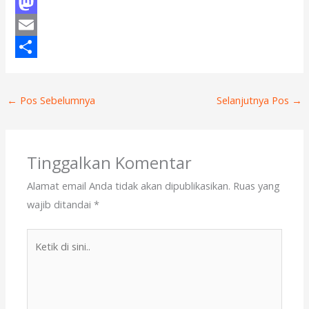
F
a
M
c
a
E
e
s
m
S
b
t
a
h
←
Pos Sebelumnya
Selanjutnya Pos
→
o
o
i
a
o
d
l
r
k
o
e
Tinggalkan Komentar
n
Alamat email Anda tidak akan dipublikasikan.
Ruas yang
wajib ditandai
*
Ketik
di
sini..