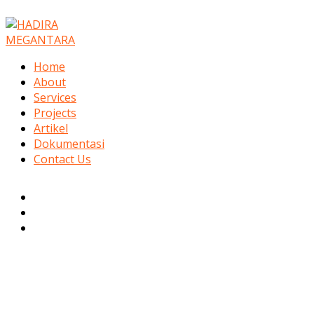
Lewati
Ketik
Name*
Email*
Situs
ke
di
Web
konten
sini..
Home
About
Services
Projects
Artikel
Dokumentasi
Contact Us