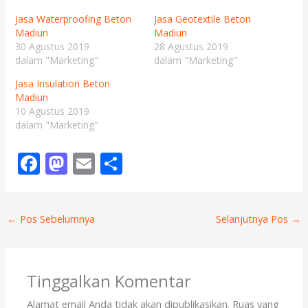
Jasa Waterproofing Beton
Jasa Geotextile Beton
Madiun
Madiun
30 Agustus 2019
28 Agustus 2019
dalam "Marketing"
dalam "Marketing"
Jasa Insulation Beton
Madiun
10 Agustus 2019
dalam "Marketing"
F
M
E
S
ac
as
m
h
e
to
ai
ar
←
Pos Sebelumnya
Selanjutnya Pos
→
b
d
l
e
o
o
o
n
Tinggalkan Komentar
k
Alamat email Anda tidak akan dipublikasikan.
Ruas yang