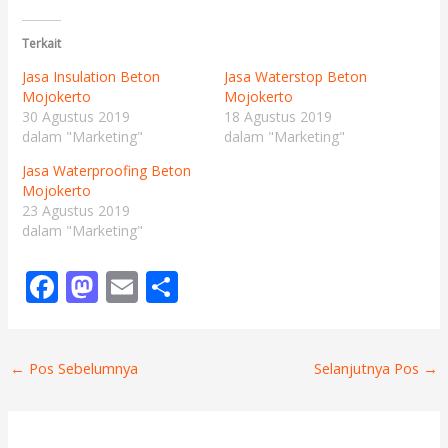
Terkait
Jasa Insulation Beton
Jasa Waterstop Beton
Mojokerto
Mojokerto
30 Agustus 2019
18 Agustus 2019
dalam "Marketing"
dalam "Marketing"
Jasa Waterproofing Beton
Mojokerto
23 Agustus 2019
dalam "Marketing"
F
M
E
S
ac
as
m
h
e
to
ai
ar
←
Pos Sebelumnya
Selanjutnya Pos
→
b
d
l
e
o
o
o
n