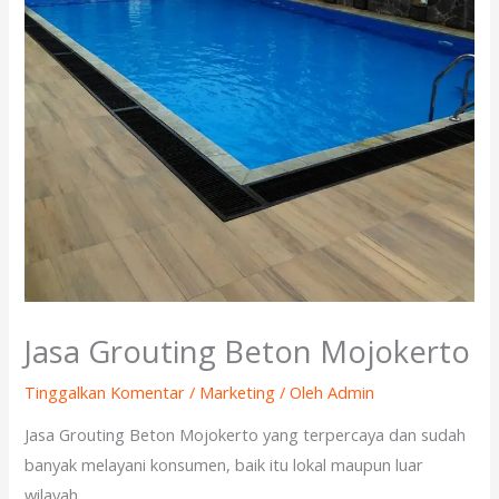
Jasa Grouting Beton Mojokerto
Tinggalkan Komentar
/
Marketing
/ Oleh
Admin
Jasa Grouting Beton Mojokerto yang terpercaya dan sudah
banyak melayani konsumen, baik itu lokal maupun luar
wilayah.