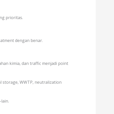
g prioritas.
treatment dengan benar.
an kimia, dan traffic menjadi point
al storage, WWTP, neutralization
lain.