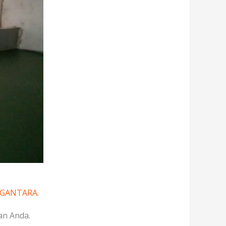
EGANTARA
.
an Anda.