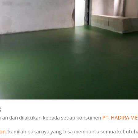
g
uran dan dilakukan kepada setiap konsumen
PT. HADIRA M
on
, kamilah pakarnya yang bisa membantu semua kebutuh