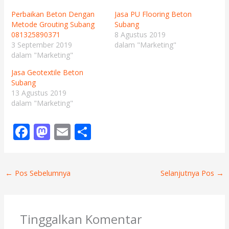
Perbaikan Beton Dengan
Jasa PU Flooring Beton
Metode Grouting Subang
Subang
081325890371
8 Agustus 2019
3 September 2019
dalam "Marketing"
dalam "Marketing"
Jasa Geotextile Beton
Subang
13 Agustus 2019
dalam "Marketing"
F
M
E
S
ac
as
m
h
e
to
ai
ar
←
Pos Sebelumnya
Selanjutnya Pos
→
b
d
l
e
o
o
o
n
Tinggalkan Komentar