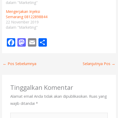
dalam "Marketing"
Mengerjakan Injeksi
Semarang 08122898844
22 November 2019
dalam "Marketing"
F
M
E
S
ac
as
m
h
e
to
ai
ar
←
Pos Sebelumnya
Selanjutnya Pos
→
b
d
l
e
o
o
o
n
Tinggalkan Komentar
k
Alamat email Anda tidak akan dipublikasikan.
Ruas yang
wajib ditandai
*
Ketik