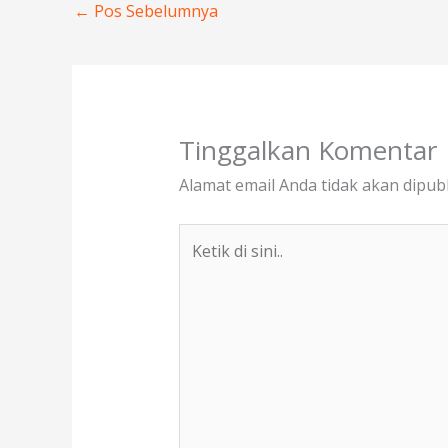
o
n
←
Pos Sebelumnya
k
Tinggalkan Komentar
Alamat email Anda tidak akan dipubl
Ketik
di
sini..