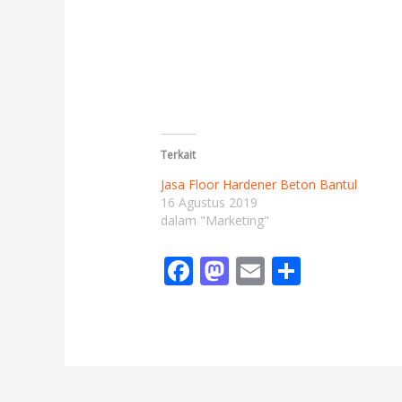
Terkait
Jasa Floor Hardener Beton Bantul
16 Agustus 2019
dalam "Marketing"
F
M
E
S
ac
as
m
h
e
to
ai
ar
b
d
l
e
o
o