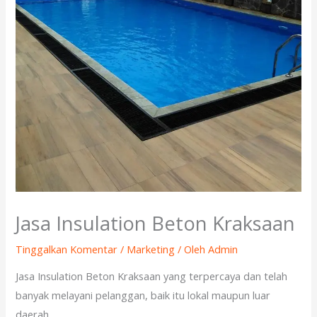
Jasa Insulation Beton Kraksaan
Tinggalkan Komentar
/
Marketing
/ Oleh
Admin
Jasa Insulation Beton Kraksaan yang terpercaya dan telah
banyak melayani pelanggan, baik itu lokal maupun luar
daerah.