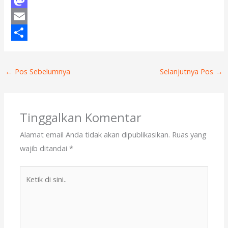
a
M
c
a
E
e
s
m
S
b
t
a
h
←
Pos Sebelumnya
Selanjutnya Pos
→
o
o
i
a
o
d
l
r
k
o
e
Tinggalkan Komentar
n
Alamat email Anda tidak akan dipublikasikan.
Ruas yang
wajib ditandai
*
Ketik
di
sini..