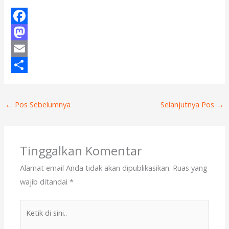
F
a
M
c
a
E
e
s
m
S
b
t
a
h
←
Pos Sebelumnya
Selanjutnya Pos
→
o
o
i
a
o
d
l
r
k
o
e
Tinggalkan Komentar
n
Alamat email Anda tidak akan dipublikasikan.
Ruas yang
wajib ditandai
*
Ketik
di