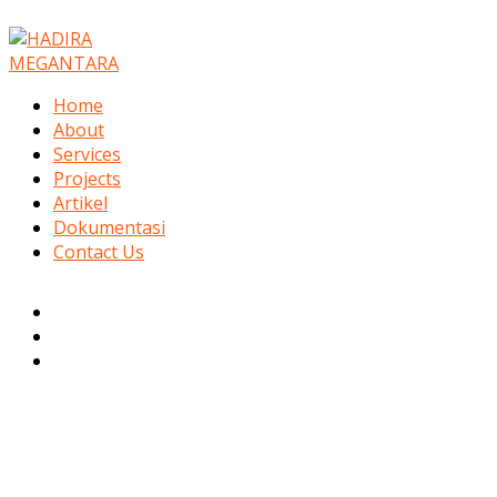
Lewati
Ketik
Name*
Email*
Situs
ke
di
Web
konten
sini..
Home
About
Services
Projects
Artikel
Dokumentasi
Contact Us