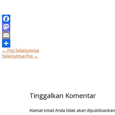
Facebook
Mastodon
Email
←
Pos Sebelumnya
Share
Selanjutnya Pos
→
Tinggalkan Komentar
Alamat email Anda tidak akan dipublikasikan