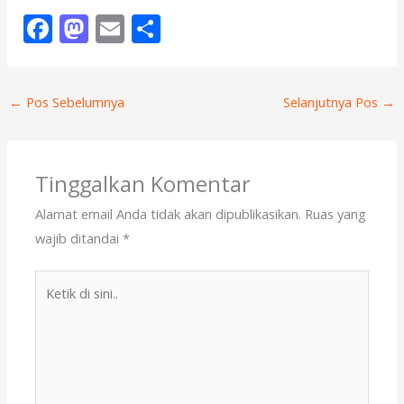
F
M
E
S
ac
as
m
h
e
to
ai
ar
←
Pos Sebelumnya
Selanjutnya Pos
→
b
d
l
e
o
o
o
n
Tinggalkan Komentar
k
Alamat email Anda tidak akan dipublikasikan.
Ruas yang
wajib ditandai
*
Ketik
di
sini..