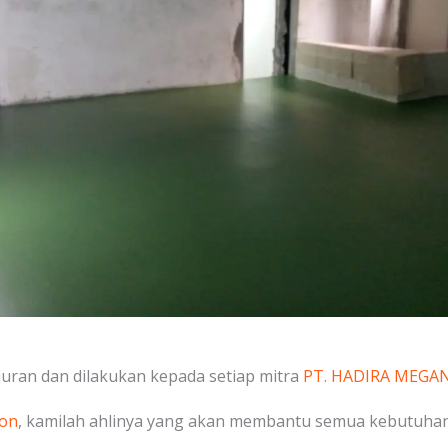
uran dan dilakukan kepada setiap mitra
PT. HADIRA MEGA
on
, kamilah ahlinya yang akan membantu semua kebutuhan