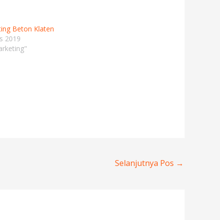
ting Beton Klaten
s 2019
rketing"
Selanjutnya Pos
→