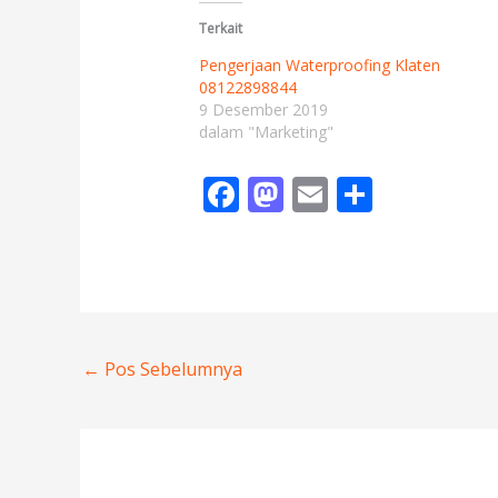
Terkait
Pengerjaan Waterproofing Klaten
08122898844
9 Desember 2019
dalam "Marketing"
F
M
E
S
ac
as
m
h
e
to
ai
ar
b
d
l
e
o
o
o
n
←
Pos Sebelumnya
k