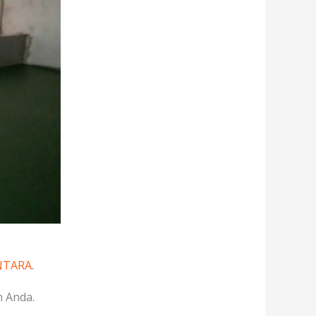
NTARA
.
 Anda.