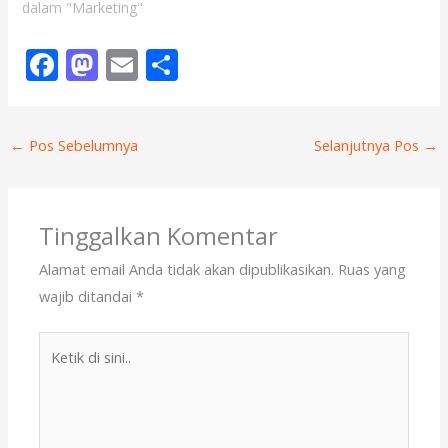
dalam "Marketing"
F
M
E
S
ac
as
m
h
e
to
ai
ar
←
Pos Sebelumnya
Selanjutnya Pos
→
b
d
l
e
o
o
o
n
Tinggalkan Komentar
k
Alamat email Anda tidak akan dipublikasikan.
Ruas yang
wajib ditandai
*
Ketik
di
sini..