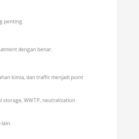
g penting.
treatment dengan benar.
an kimia, dan traffic menjadi point
al storage, WWTP, neutralization
lain.